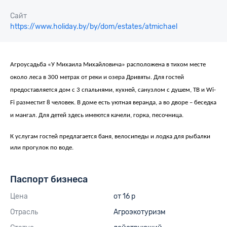
Сайт
https://www.holiday.by/by/dom/estates/atmichael
Агроусадьба «У Михаила Михайловича» расположена в тихом месте
около леса в 300 метрах от реки и озера Дривяты. Для гостей
предоставляется дом с 3 спальнями, кухней, санузлом с душем, ТВ и
Wi
-
Fi
разместит 8 человек. В доме есть уютная веранда, а во дворе – беседка
и мангал. Для детей здесь имеются качели, горка, песочница.
К услугам гостей предлагается баня, велосипеды и лодка для рыбалки
или прогулок по воде.
Паспорт бизнеса
Цена
от 16 р
Отрасль
Агроэкотуризм