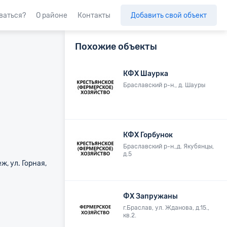
ваться?
О районе
Контакты
Добавить
свой объект
Похожие объекты
КФХ Шаурка
Браславский р-н., д. Шауры
КФХ Горбунок
Браславский р-н.,д. Якубянцы,
д.5
ж, ул. Горная,
ФХ Запружаны
г.Браслав, ул. Жданова, д.15.,
кв.2.