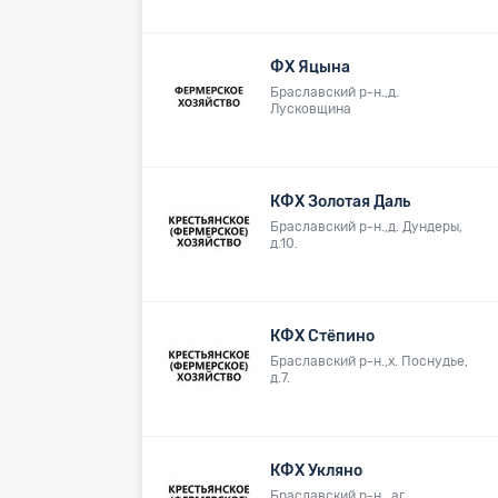
ФХ Яцына
Браславский р-н.,д.
Лусковщина
КФХ Золотая Даль
Браславский р-н.,д. Дундеры,
д.10.
КФХ Стёпино
Браславский р-н.,х. Поснудье,
д.7.
КФХ Укляно
Браславский р-н., аг.