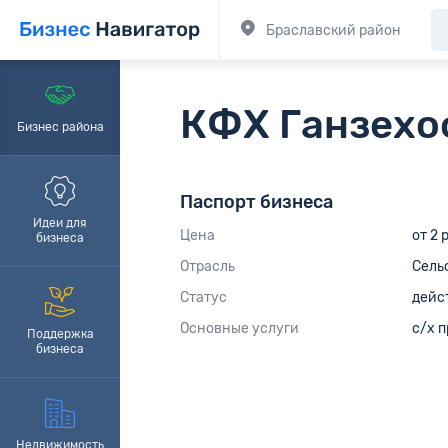
Браславский район
КФХ Ганзехо
Бизнес района
Паспорт бизнеса
Идеи для
Цена
от 2 
бизнеса
Отрасль
Сель
Статус
дейс
Основные услуги
с/х 
Поддержка
бизнеса
Недвижимость