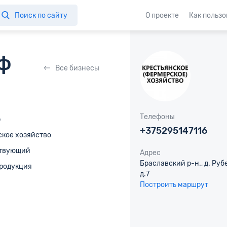
Поиск по сайту
О проекте
Как пользо
ф
Все бизнесы
Телефоны
р
+375295147116
ское хозяйство
твующий
Адрес
Браславский р-н., д. Рубе
продукция
д.7
Построить маршрут